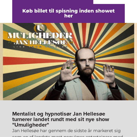
Køb billet til spisning inden showet
her
Mentalist og hypnotisør Jan Hellesøe
turnerer landet rundt med sit nye show
"Umuligheder"
Jan Hellesøe har gennem de sidste år markeret sig
som en af landets mest populære entertainere med