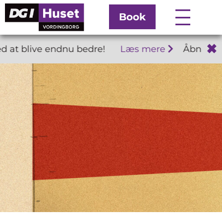
Book
✖
t blive endnu bedre!
Læs mere
Åbningstid