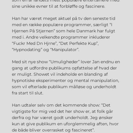
sine unikke evner til at forbløffe og fascinere.
Han har været meget aktuel på tv den seneste tid
med en række populære programmer, særligt “I
Hjernen På Stjernen” som hele Danmark har fulgt
med i. Andre velkendte programmer inkluderer
“Fuckr Med Dn Hjrne”, “Det Perfekte Kup”,
“Hypnodating” og “Manipulator”.
Med sit nye show “Umuligheder” lover Jan endnu en
gang at udfordre publikums opfattelse af hvad der
er muligt. Showet vil indeholde en blanding af
hypnotiske eksperimenter og mental manipulation,
som vil efterlade publikum målløse og underholdt
fra start til slut.
Han udtaler selv om det kommende show: “Det
vigtigste for mig ved det her show er, at folk går
derfra og har været godt underholdt. Jeg ønsker
kun at give publikum en uforglemmelig aften, hvor
de både bliver overrasket og fascineret”.