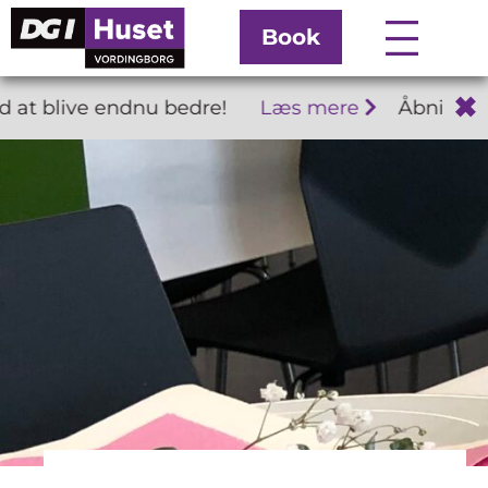
Book
✖
 blive endnu bedre!
Læs mere
Åbningstide