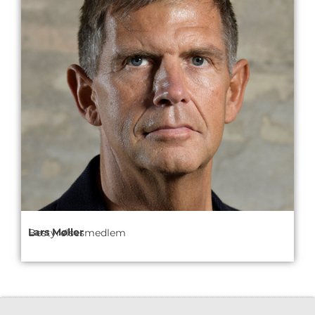
Lars Møller
Bestyrelsesmedlem