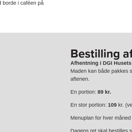
 borde i caféen på
Bestilling a
Afhentning i DGI Husets 
Maden kan både pakkes so
aftenen.
En portion:
89 kr.
En stor portion:
109
kr. (v
Menuplan for hver måned 
Dagens ret skal bestille