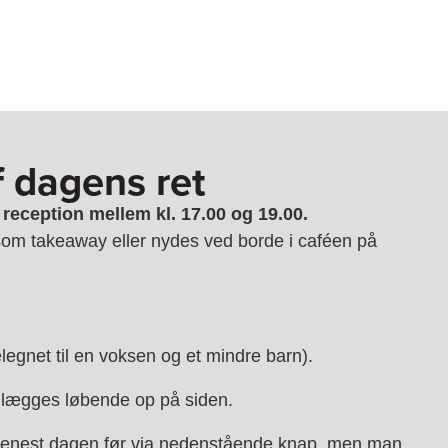
f dagens ret
reception mellem kl. 17.00 og 19.00.
m takeaway eller nydes ved borde i caféen på
elegnet til en voksen og et mindre barn).
lægges løbende op på siden.
s senest dagen før via nedenstående knap, men man