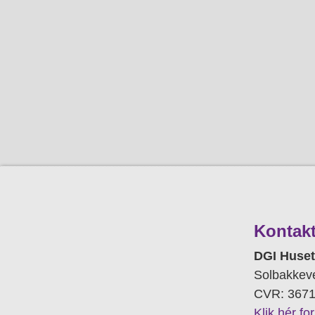
Kontak
DGI Huset
Solbakkeve
CVR: 367
Klik hér fo