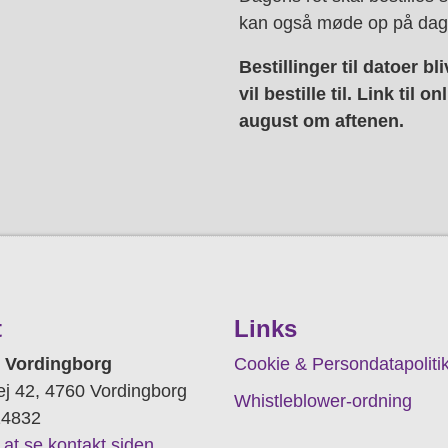
kan også møde op på dage
Bestillinger til datoer b
vil bestille til. Link til 
august om aftenen.
t
Links
 Vordingborg
Cookie & Persondatapoliti
j 42, 4760 Vordingborg
Whistleblower-ordning
14832
r at se kontakt siden