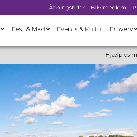
Åbningstider
Bliv medlem
P
Fest & Mad
Events & Kultur
Erhverv
Hjælp os med at blive 