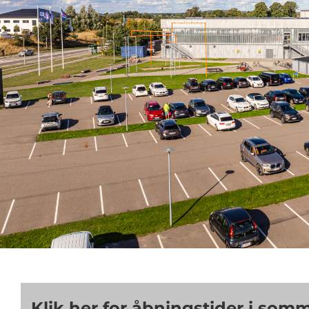
Klik her
for åbningstider i somm