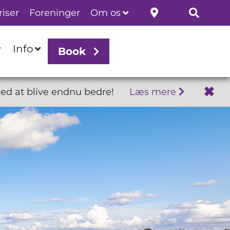
riser
Foreninger
Om os
Info
Book
✖
endnu bedre!
Læs mere
Åbningstide