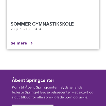
SOMMER GYMNASTIKSKOLE
29. juni - 1. juli 2026
Se mere
Åbent Springcenter
Kom til Åbent Springcenter i Sydsjællands
fedeste Spring-& Bevægelsescenter – et aktivt og
sjovt tilbud for alle springglade børn og unge.