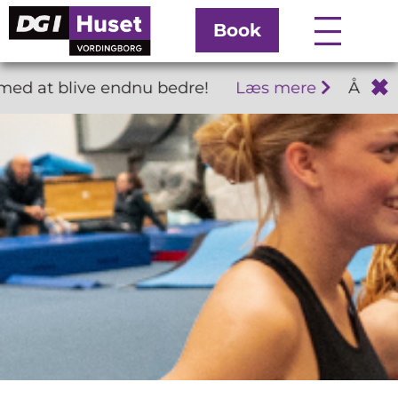
Book
✖
d at blive endnu bedre!
Læs mere
Åbnings