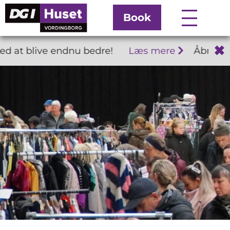
Book
✖
t blive endnu bedre!
Læs mere
Åbningstid